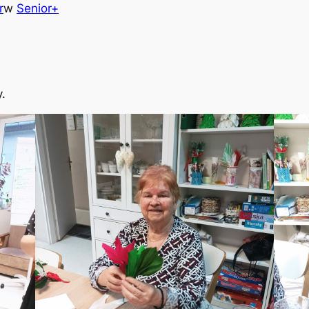
r
w
Senior+
.