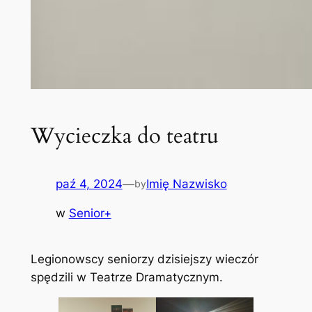
Wycieczka do teatru
paź 4, 2024
—
Imię Nazwisko
by
w
Senior+
Legionowscy seniorzy dzisiejszy wieczór
spędzili w Teatrze Dramatycznym.