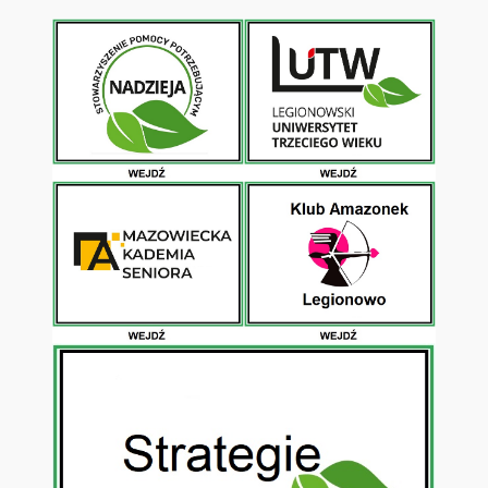
Przejdź
do
treści