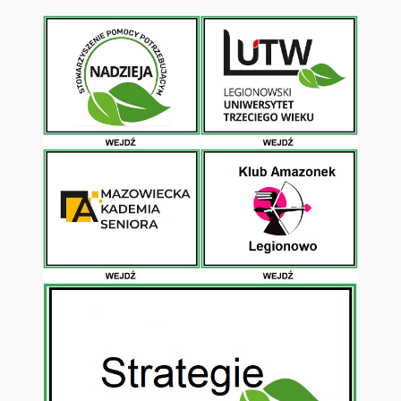
Przejdź
do
treści