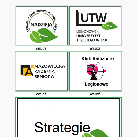
Przejdź
do
treści